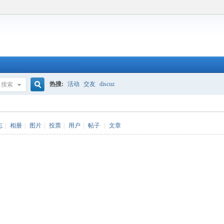
热搜:
活动
交友
discuz
搜索
搜
志
|
相册
|
图片
|
投票
|
用户
|
帖子
|
文章
索