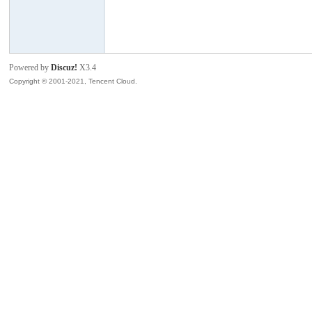
模
Powered by
Discuz!
X3.4
Copyright © 2001-2021, Tencent Cloud.
论
坛