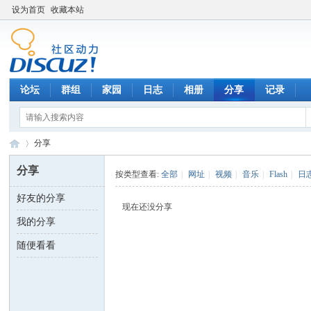
设为首页
收藏本站
论坛
群组
家园
日志
相册
分享
记录
分享
分享
按类型查看:
全部
|
网址
|
视频
|
音乐
|
Flash
|
日
好友的分享
数
›
现在还没分享
我的分享
随便看看