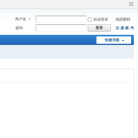
用户名
自动登录
找回密码
登录
密码
注-册-帐-号
快捷导航