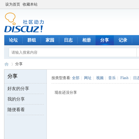
设为首页
收藏本站
论坛
群组
家园
日志
相册
分享
记录
分享
分享
按类型查看:
全部
|
网址
|
视频
|
音乐
|
Flash
|
日
好友的分享
数
›
现在还没分享
我的分享
随便看看