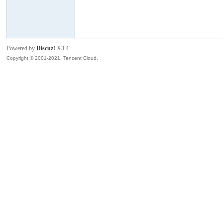
模
Powered by
Discuz!
X3.4
Copyright © 2001-2021, Tencent Cloud.
论
坛