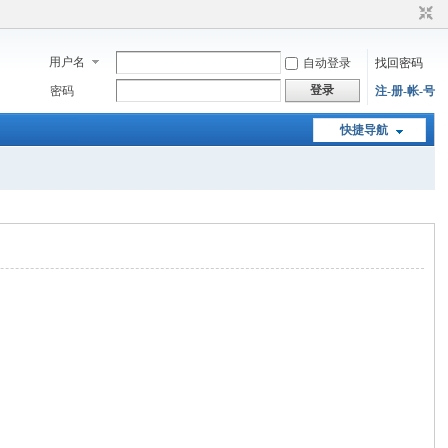
用户名
自动登录
找回密码
登录
密码
注-册-帐-号
快捷导航