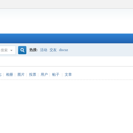
热搜:
活动
交友
discuz
搜索
搜
志
|
相册
|
图片
|
投票
|
用户
|
帖子
|
文章
索