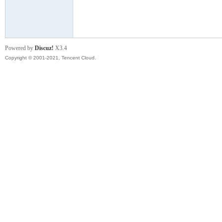
模
Powered by
Discuz!
X3.4
Copyright © 2001-2021, Tencent Cloud.
论
坛