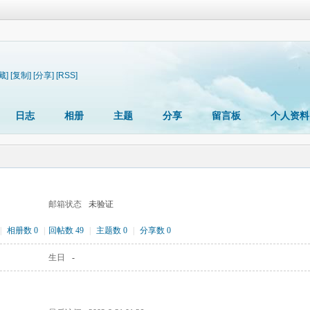
藏]
[复制]
[分享]
[RSS]
日志
相册
主题
分享
留言板
个人资料
邮箱状态
未验证
|
相册数 0
|
回帖数 49
|
主题数 0
|
分享数 0
生日
-