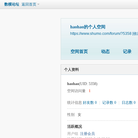
数模论坛
返回首页
haohao的个人空间
https://www.shumo.com/forum/?5358
[收
空间首页
动态
记录
个人资料
haohao
(UID: 5358)
空间访问量
1
统计信息
好友数 0
|
记录数 0
|
日志数 0
性别
女
活跃概况
用户组
注册会员