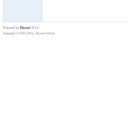
模
Powered by
Discuz!
X3.4
Copyright © 2001-2021, Tencent Cloud.
论
坛