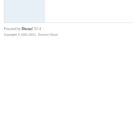
模
Powered by
Discuz!
X3.4
Copyright © 2001-2021, Tencent Cloud.
论
坛