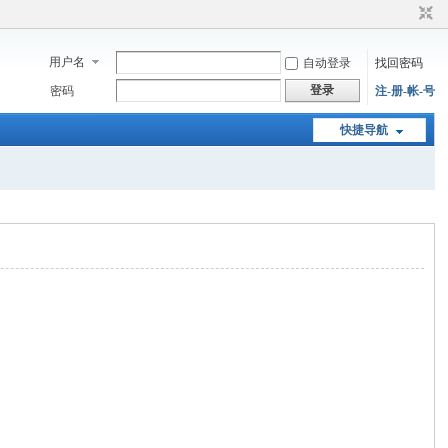
用户名
自动登录
找回密码
登录
密码
注-册-帐-号
快捷导航