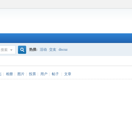
热搜:
活动
交友
discuz
搜索
搜
志
|
相册
|
图片
|
投票
|
用户
|
帖子
|
文章
索