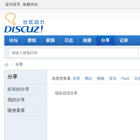
设为首页
收藏本站
论坛
群组
家园
日志
相册
分享
记录
分享
分享
按类型查看:
全部
|
网址
|
视频
|
音乐
|
Flash
|
日
好友的分享
数
›
现在还没分享
我的分享
随便看看