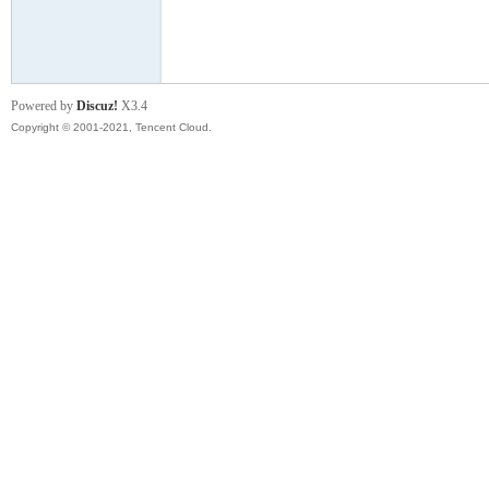
模
Powered by
Discuz!
X3.4
Copyright © 2001-2021, Tencent Cloud.
论
坛