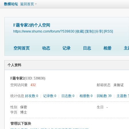
数模论坛
返回首页
F题专家2的个人空间
https://www.shumo.com/forum/?539830
[收藏]
[复制]
[分享]
[RSS]
空间首页
动态
记录
日志
相册
主
个人资料
F题专家2
(UID: 539830)
空间访问量
432
邮箱状态
未验证
统计信息
好友数 0
|
记录数 0
|
日志数 0
|
相册数 0
|
回帖数 39
|
主题数 
性别
保密
生日
-
学历
博士
管理以下版块