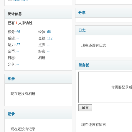
分享
统计信息
已有
1
人来访过
日志
积分:
66
经验:
66
威望:
--
金钱:
112
魅力:
57
点券:
--
现在还没有日志
金币:
--
好友:
--
日志:
--
相册:
--
分享:
--
留言板
相册
你需要登录
现在还没有相册
留言
记录
现在还没有留言
现在还没有记录