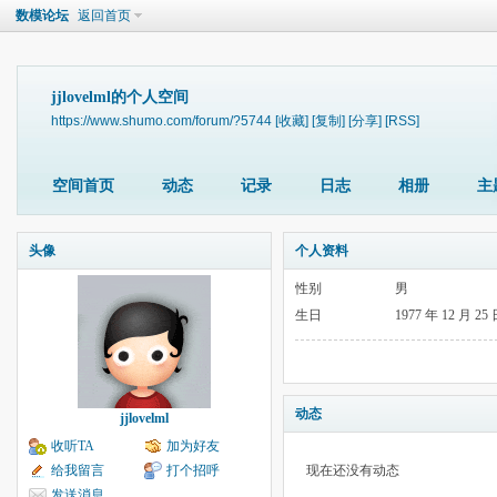
数模论坛
返回首页
jjlovelml的个人空间
https://www.shumo.com/forum/?5744
[收藏]
[复制]
[分享]
[RSS]
空间首页
动态
记录
日志
相册
主
头像
个人资料
性别
男
生日
1977 年 12 月 25
动态
jjlovelml
收听TA
加为好友
给我留言
打个招呼
现在还没有动态
发送消息