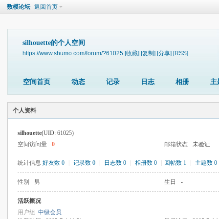
数模论坛
返回首页
silhouette的个人空间
https://www.shumo.com/forum/?61025
[收藏]
[复制]
[分享]
[RSS]
空间首页
动态
记录
日志
相册
主
个人资料
silhouette
(UID: 61025)
空间访问量
0
邮箱状态
未验证
统计信息
好友数 0
|
记录数 0
|
日志数 0
|
相册数 0
|
回帖数 1
|
主题数 0
性别
男
生日
-
活跃概况
用户组
中级会员