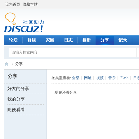
设为首页
收藏本站
论坛
群组
家园
日志
相册
分享
记录
分享
分享
按类型查看:
全部
|
网址
|
视频
|
音乐
|
Flash
|
日
好友的分享
数
›
现在还没分享
我的分享
随便看看