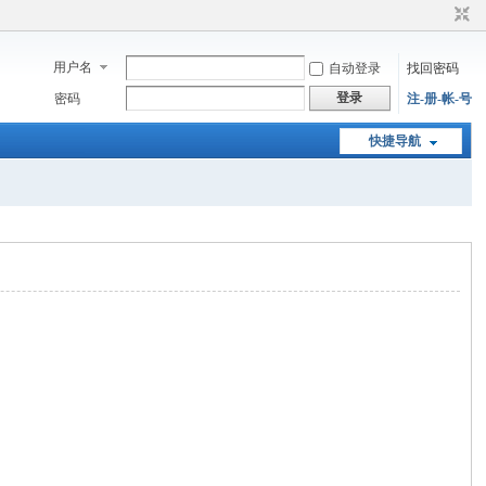
用户名
自动登录
找回密码
登录
密码
注-册-帐-号
快捷导航