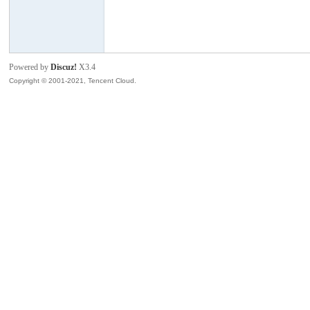
模
Powered by
Discuz!
X3.4
Copyright © 2001-2021, Tencent Cloud.
论
坛