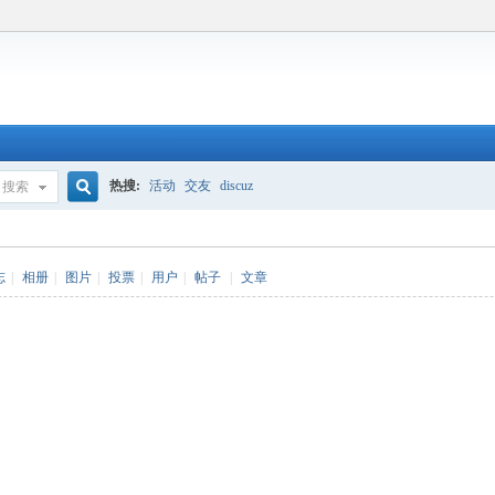
热搜:
活动
交友
discuz
搜索
搜
志
|
相册
|
图片
|
投票
|
用户
|
帖子
|
文章
索