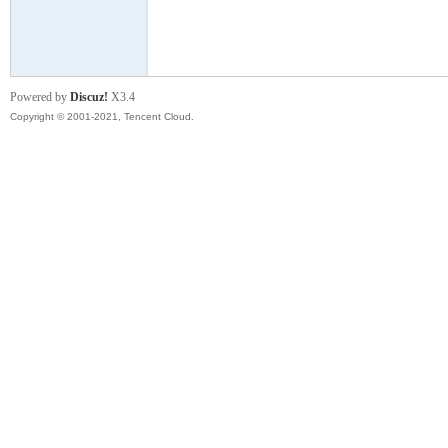
模
Powered by
Discuz!
X3.4
Copyright © 2001-2021, Tencent Cloud.
论
坛