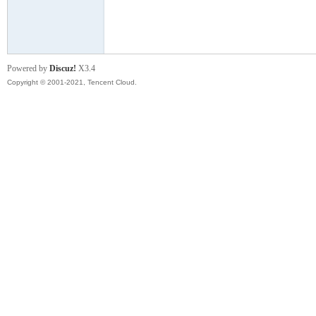
模
Powered by
Discuz!
X3.4
Copyright © 2001-2021, Tencent Cloud.
论
坛