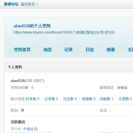
数模论坛
返回首页
alan4520的个人空间
https://www.shumo.com/forum/?62817
[收藏]
[复制]
[分享]
[RSS]
空间首页
动态
记录
日志
相册
主
个人资料
alan4520
(UID: 62817)
空间访问量
0
邮箱状态
未验证
统计信息
好友数 0
|
记录数 0
|
日志数 0
|
相册数 0
|
回帖数 3
|
主题数 0
性别
男
生日
-
活跃概况
用户组
中级会员