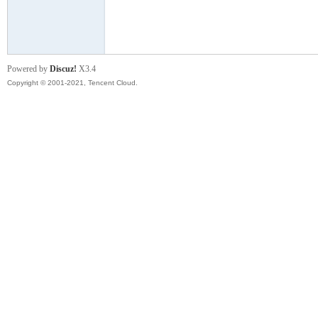
模
Powered by
Discuz!
X3.4
Copyright © 2001-2021, Tencent Cloud.
论
坛