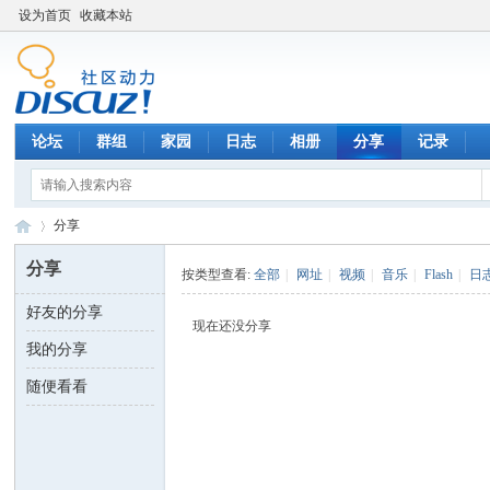
设为首页
收藏本站
论坛
群组
家园
日志
相册
分享
记录
分享
分享
按类型查看:
全部
|
网址
|
视频
|
音乐
|
Flash
|
日
好友的分享
数
›
现在还没分享
我的分享
随便看看