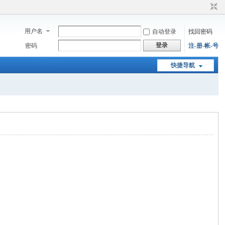
用户名
自动登录
找回密码
登录
密码
注-册-帐-号
快捷导航