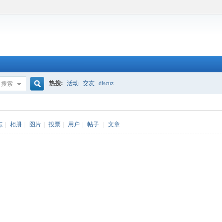
热搜:
活动
交友
discuz
搜索
搜
志
|
相册
|
图片
|
投票
|
用户
|
帖子
|
文章
索