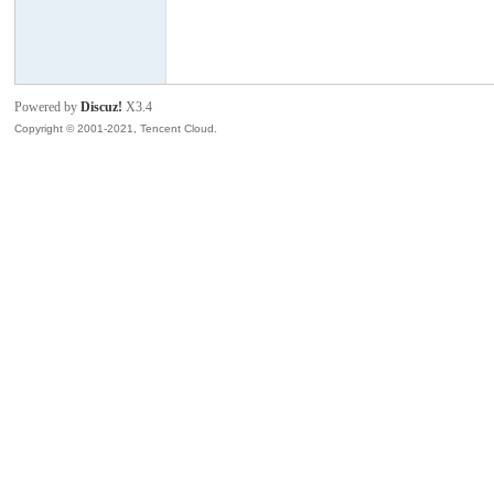
模
Powered by
Discuz!
X3.4
Copyright © 2001-2021, Tencent Cloud.
论
坛