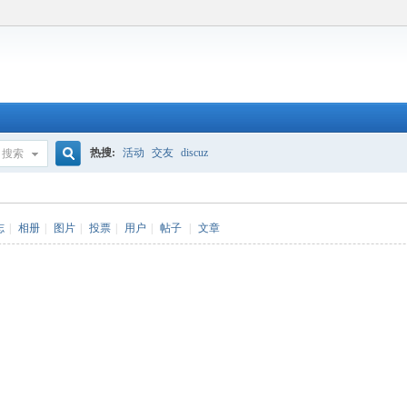
热搜:
活动
交友
discuz
搜索
搜
志
|
相册
|
图片
|
投票
|
用户
|
帖子
|
文章
索