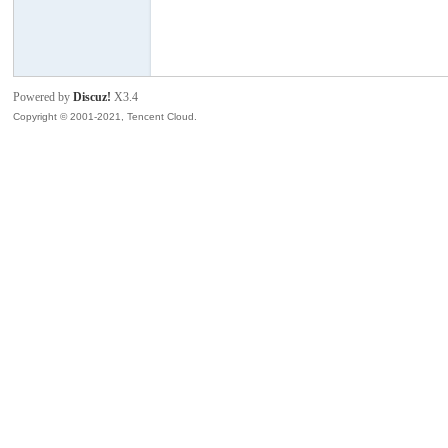
模
Powered by
Discuz!
X3.4
Copyright © 2001-2021, Tencent Cloud.
论
坛