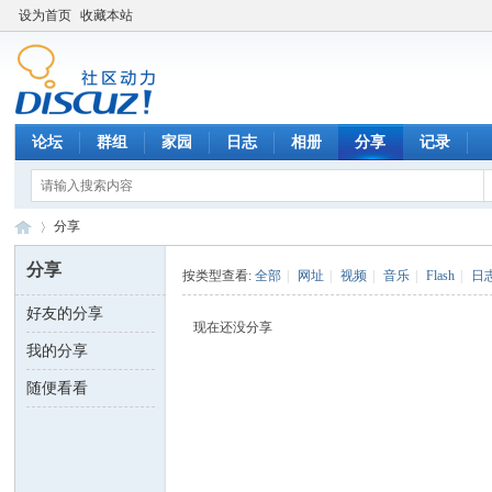
设为首页
收藏本站
论坛
群组
家园
日志
相册
分享
记录
分享
分享
按类型查看:
全部
|
网址
|
视频
|
音乐
|
Flash
|
日
好友的分享
数
›
现在还没分享
我的分享
随便看看