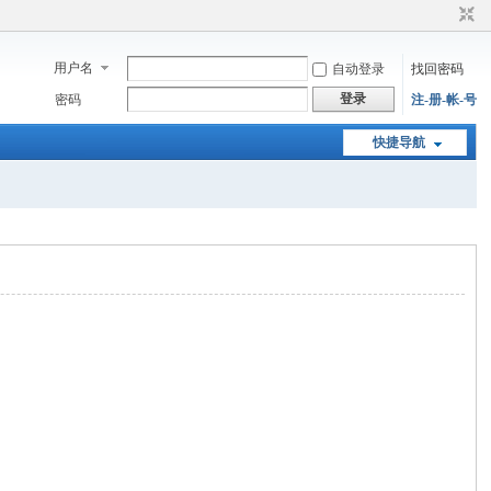
用户名
自动登录
找回密码
登录
密码
注-册-帐-号
快捷导航