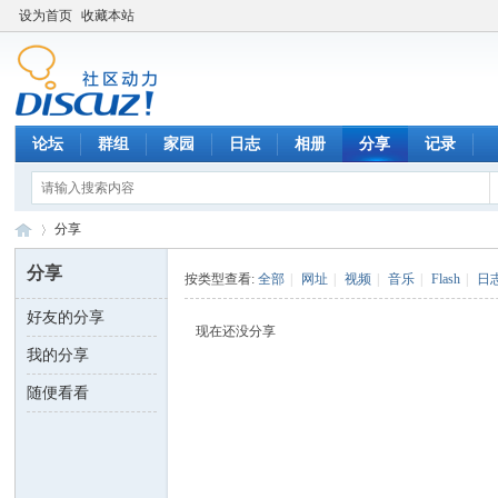
设为首页
收藏本站
论坛
群组
家园
日志
相册
分享
记录
分享
分享
按类型查看:
全部
|
网址
|
视频
|
音乐
|
Flash
|
日
好友的分享
数
›
现在还没分享
我的分享
随便看看