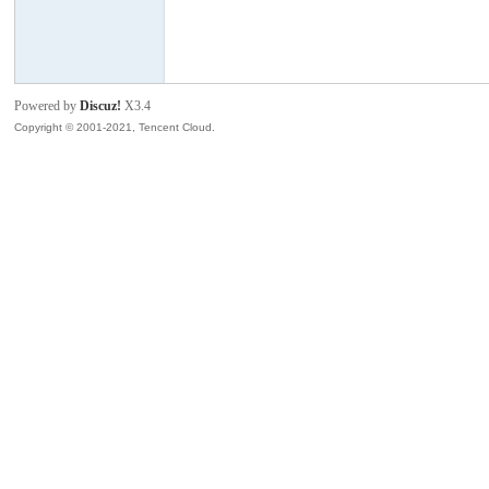
模
Powered by
Discuz!
X3.4
Copyright © 2001-2021, Tencent Cloud.
论
坛