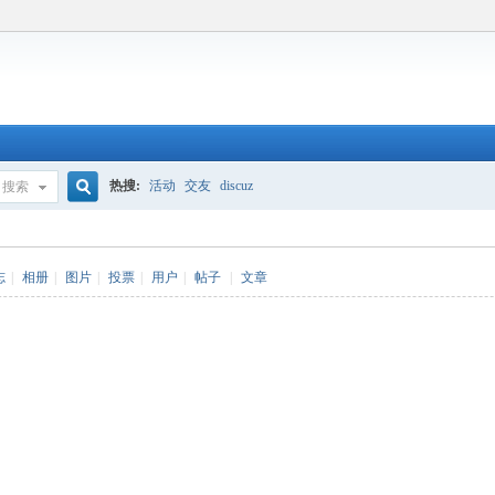
热搜:
活动
交友
discuz
搜索
搜
志
|
相册
|
图片
|
投票
|
用户
|
帖子
|
文章
索