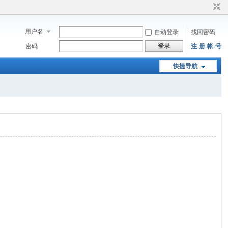
用户名
自动登录
找回密码
登录
密码
注-册-帐-号
快捷导航