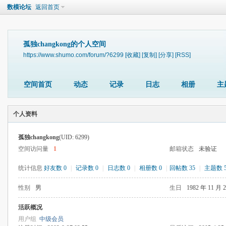
数模论坛
返回首页
孤独changkong的个人空间
https://www.shumo.com/forum/?6299
[收藏]
[复制]
[分享]
[RSS]
空间首页
动态
记录
日志
相册
主
个人资料
孤独changkong
(UID: 6299)
空间访问量
1
邮箱状态
未验证
统计信息
好友数 0
|
记录数 0
|
日志数 0
|
相册数 0
|
回帖数 35
|
主题数 
性别
男
生日
1982 年 11 月 
活跃概况
用户组
中级会员