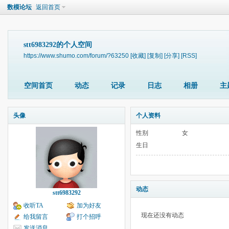
数模论坛
返回首页
stt6983292的个人空间
https://www.shumo.com/forum/?63250
[收藏]
[复制]
[分享]
[RSS]
空间首页
动态
记录
日志
相册
主
头像
个人资料
性别
女
生日
动态
stt6983292
收听TA
加为好友
现在还没有动态
给我留言
打个招呼
发送消息