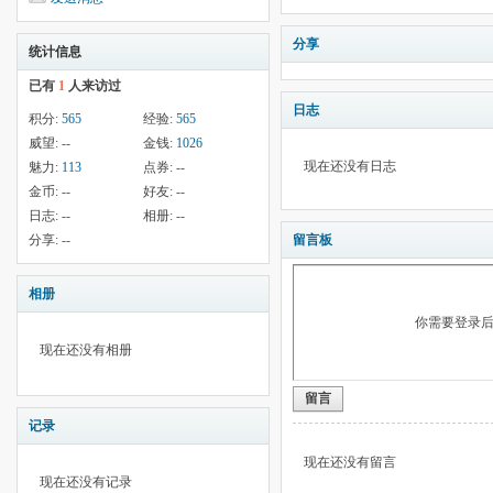
分享
统计信息
已有
1
人来访过
日志
积分:
565
经验:
565
威望:
--
金钱:
1026
现在还没有日志
魅力:
113
点券:
--
金币:
--
好友:
--
日志:
--
相册:
--
分享:
--
留言板
相册
你需要登录
现在还没有相册
留言
记录
现在还没有留言
现在还没有记录