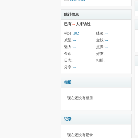
统计信息
已有
--
人来访过
积分:
202
经验:
--
威望:
--
金钱:
--
魅力:
--
点券:
--
金币:
--
好友:
--
日志:
--
相册:
--
分享:
--
相册
现在还没有相册
记录
现在还没有记录