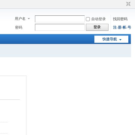
用户名
自动登录
找回密码
登录
密码
注-册-帐-号
快捷导航