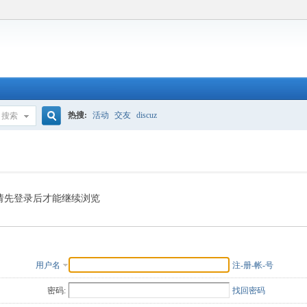
热搜:
活动
交友
discuz
搜索
搜
索
请先登录后才能继续浏览
用户名
注-册-帐-号
密码:
找回密码