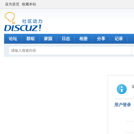
设为首页
收藏本站
论坛
群组
家园
日志
相册
分享
记录
用户登录