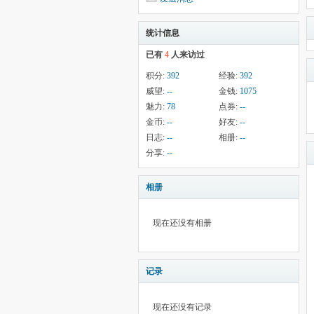
统计信息
已有
4
人来访过
积分:
392
经验:
392
威望:
--
金钱:
1075
魅力:
78
点券:
--
金币:
--
好友:
--
日志:
--
相册:
--
分享:
--
相册
现在还没有相册
记录
现在还没有记录