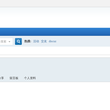
热搜:
活动
交友
discuz
搜索
搜
索
分享
留言板
个人资料