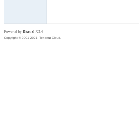
模
Powered by
Discuz!
X3.4
Copyright © 2001-2021, Tencent Cloud.
论
坛