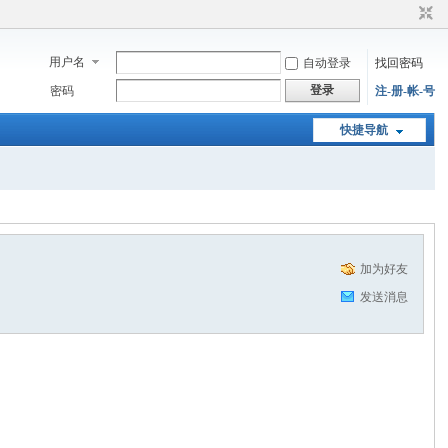
用户名
自动登录
找回密码
登录
密码
注-册-帐-号
快捷导航
加为好友
发送消息