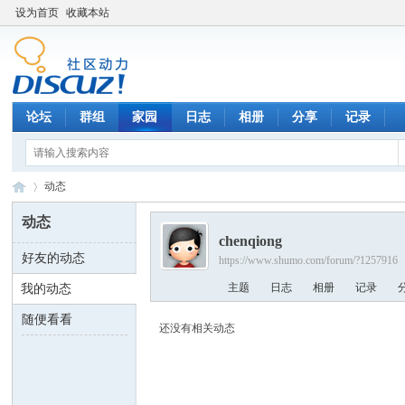
设为首页
收藏本站
论坛
群组
家园
日志
相册
分享
记录
动态
动态
chenqiong
好友的动态
https://www.shumo.com/forum/?1257916
数
›
主题
日志
相册
记录
我的动态
随便看看
还没有相关动态