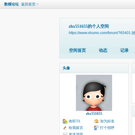
数模论坛
返回首页
zhx551655的个人空间
https://www.shumo.com/forum/?65401
[
空间首页
动态
记录
头像
zhx551655
收听TA
加为好友
给我留言
打个招呼
发送消息