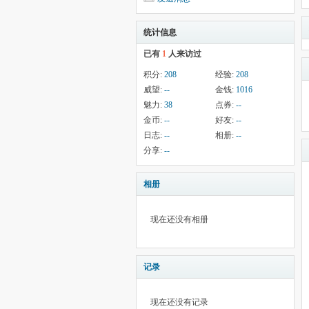
统计信息
已有
1
人来访过
积分:
208
经验:
208
威望:
--
金钱:
1016
魅力:
38
点券:
--
金币:
--
好友:
--
日志:
--
相册:
--
分享:
--
相册
现在还没有相册
记录
现在还没有记录