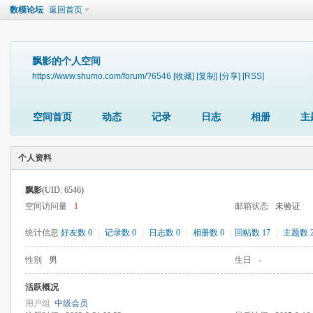
数模论坛
返回首页
飘影的个人空间
https://www.shumo.com/forum/?6546
[收藏]
[复制]
[分享]
[RSS]
空间首页
动态
记录
日志
相册
主
个人资料
飘影
(UID: 6546)
空间访问量
1
邮箱状态
未验证
统计信息
好友数 0
|
记录数 0
|
日志数 0
|
相册数 0
|
回帖数 17
|
主题数 
性别
男
生日
-
活跃概况
用户组
中级会员