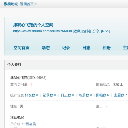
数模论坛
返回首页
愿我心飞翔的个人空间
https://www.shumo.com/forum/?66038
[收藏]
[复制]
[分享]
[RSS]
空间首页
动态
记录
日志
相册
主
个人资料
愿我心飞翔
(UID: 66038)
空间访问量
1
邮箱状态
未验证
统计信息
好友数 0
|
记录数 0
|
日志数 0
|
相册数 0
|
回帖数 6
|
主题数 2
性别
男
生日
-
活跃概况
用户组
中级会员