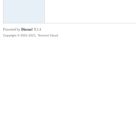
模
Powered by
Discuz!
X3.4
Copyright © 2001-2021, Tencent Cloud.
论
坛