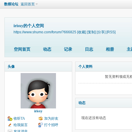
数模论坛
返回首页
irisxy的个人空间
https://www.shumo.com/forum/?666825
[收藏]
[复制]
[分享]
[RSS]
空间首页
动态
记录
日志
相册
主
头像
个人资料
暂无资料项或无
动态
irisxy
现在还没有动态
收听TA
加为好友
给我留言
打个招呼
发送消息