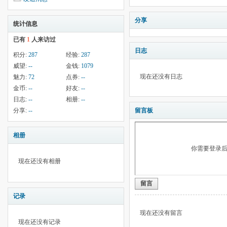
分享
统计信息
已有
1
人来访过
日志
积分:
287
经验:
287
威望:
--
金钱:
1079
现在还没有日志
魅力:
72
点券:
--
金币:
--
好友:
--
日志:
--
相册:
--
分享:
--
留言板
相册
你需要登录
现在还没有相册
留言
记录
现在还没有留言
现在还没有记录