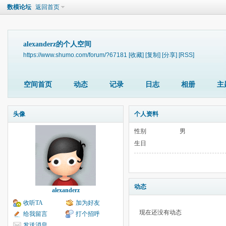
数模论坛
返回首页
alexanderz的个人空间
https://www.shumo.com/forum/?67181
[收藏]
[复制]
[分享]
[RSS]
空间首页
动态
记录
日志
相册
主
头像
个人资料
性别
男
生日
动态
alexanderz
收听TA
加为好友
现在还没有动态
给我留言
打个招呼
发送消息