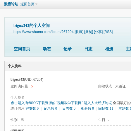
数模论坛
返回首页
bigox343的个人空间
https://www.shumo.com/forum/?67204
[收藏]
[复制]
[分享]
[RSS]
空间首页
动态
记录
日志
相册
主
个人资料
bigox343
(UID: 67204)
空间访问量
5
邮箱状态
未验证
个人签名
点击进入有6000G下载资源的“视频教学下载网”
进入人大经济论坛
全国最好的
统计信息
好友数 0
|
记录数 0
|
日志数 0
|
相册数 0
|
回帖数 11
|
主题数 
性别
男
生日
-