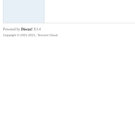
模
Powered by
Discuz!
X3.4
Copyright © 2001-2021, Tencent Cloud.
论
坛