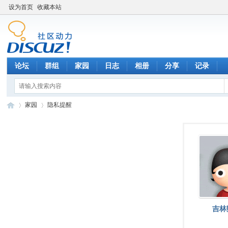
设为首页
收藏本站
论坛
群组
家园
日志
相册
分享
记录
家园
隐私提醒
数
›
›
吉林