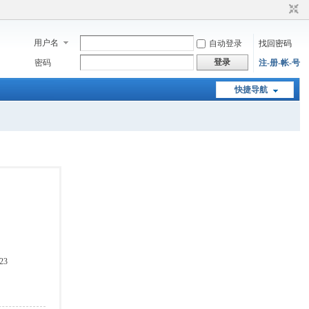
用户名
自动登录
找回密码
登录
密码
注-册-帐-号
快捷导航
23