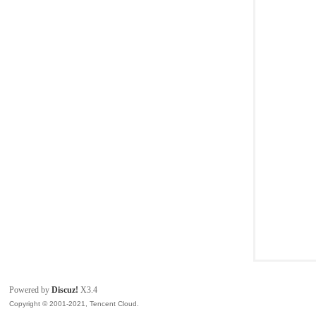
模
论
Powered by
Discuz!
X3.4
Copyright © 2001-2021, Tencent Cloud.
坛