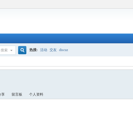
热搜:
活动
交友
discuz
搜索
搜
索
分享
留言板
个人资料