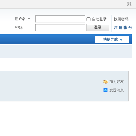
用户名
自动登录
找回密码
登录
密码
注-册-帐-号
快捷导航
加为好友
发送消息