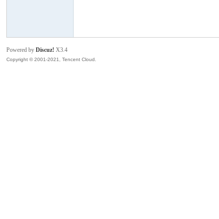
模
Powered by
Discuz!
X3.4
Copyright © 2001-2021, Tencent Cloud.
论
坛