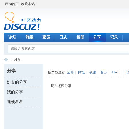
设为首页
收藏本站
论坛
群组
家园
日志
相册
分享
记录
分享
分享
按类型查看:
全部
|
网址
|
视频
|
音乐
|
Flash
|
日
好友的分享
数
›
现在还没分享
我的分享
随便看看