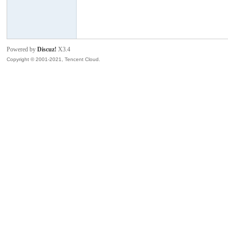
模
Powered by
Discuz!
X3.4
Copyright © 2001-2021, Tencent Cloud.
论
坛