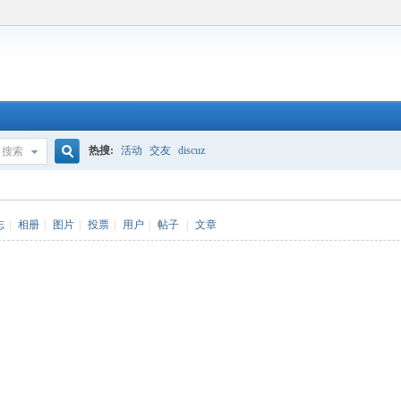
热搜:
活动
交友
discuz
搜索
搜
志
|
相册
|
图片
|
投票
|
用户
|
帖子
|
文章
索