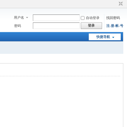
用户名
自动登录
找回密码
登录
密码
注-册-帐-号
快捷导航