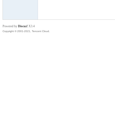
模
Powered by
Discuz!
X3.4
Copyright © 2001-2021, Tencent Cloud.
论
坛