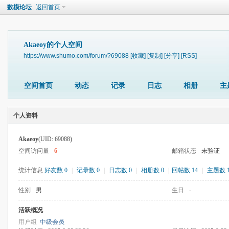
数模论坛
返回首页
Akaeoy的个人空间
https://www.shumo.com/forum/?69088
[收藏]
[复制]
[分享]
[RSS]
空间首页
动态
记录
日志
相册
主
个人资料
Akaeoy
(UID: 69088)
空间访问量
6
邮箱状态
未验证
统计信息
好友数 0
|
记录数 0
|
日志数 0
|
相册数 0
|
回帖数 14
|
主题数 
性别
男
生日
-
活跃概况
用户组
中级会员