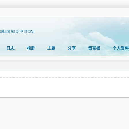
收藏]
[复制]
[分享]
[RSS]
日志
相册
主题
分享
留言板
个人资料