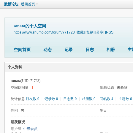
数模论坛
返回首页
sonata的个人空间
https://www.shumo.com/forum/?71723
[收藏]
[复制]
[分享]
[RSS]
空间首页
动态
记录
日志
相册
主
个人资料
sonata
(UID: 71723)
空间访问量
1
邮箱状态
未验证
统计信息
好友数 0
|
记录数 0
|
日志数 0
|
相册数 0
|
回帖数 4
|
主题数 6
性别
男
生日
-
活跃概况
用户组
中级会员