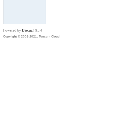
模
Powered by
Discuz!
X3.4
Copyright © 2001-2021, Tencent Cloud.
论
坛