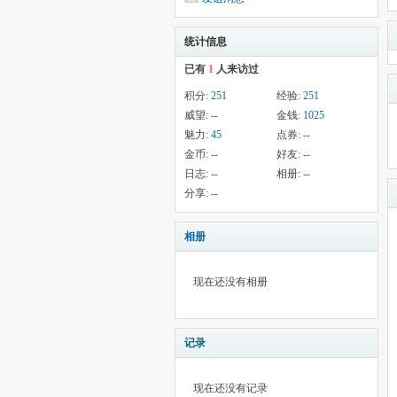
统计信息
已有
1
人来访过
积分:
251
经验:
251
威望:
--
金钱:
1025
魅力:
45
点券:
--
金币:
--
好友:
--
日志:
--
相册:
--
分享:
--
相册
现在还没有相册
记录
现在还没有记录