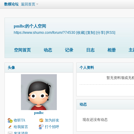
数模论坛
返回首页
pmlbc的个人空间
https://www.shumo.com/forum/?74530
[收藏]
[复制]
[分享]
[RSS]
空间首页
动态
记录
日志
相册
主
头像
个人资料
暂无资料项或无
动态
pmlbc
现在还没有动态
收听TA
加为好友
给我留言
打个招呼
发送消息