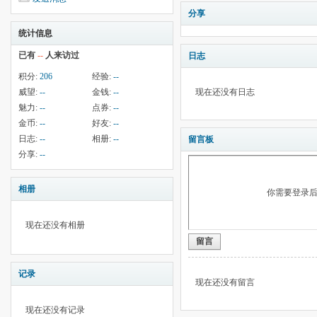
分享
统计信息
已有
--
人来访过
日志
积分:
206
经验:
--
威望:
--
金钱:
--
现在还没有日志
魅力:
--
点券:
--
金币:
--
好友:
--
日志:
--
相册:
--
留言板
分享:
--
相册
你需要登录
现在还没有相册
留言
记录
现在还没有留言
现在还没有记录