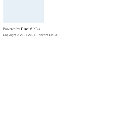
模
Powered by
Discuz!
X3.4
Copyright © 2001-2021, Tencent Cloud.
论
坛