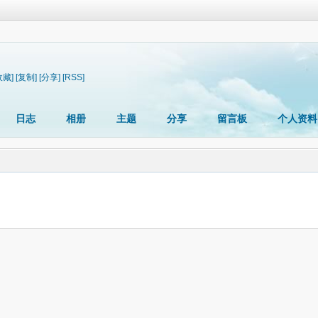
收藏]
[复制]
[分享]
[RSS]
日志
相册
主题
分享
留言板
个人资料