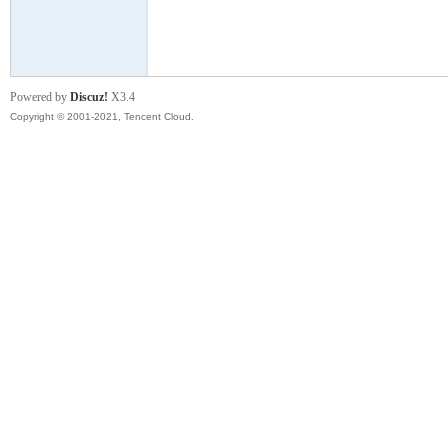
模
Powered by
Discuz!
X3.4
Copyright © 2001-2021, Tencent Cloud.
论
坛