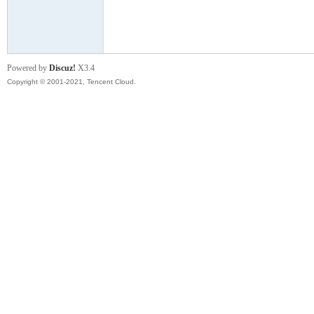
模
Powered by
Discuz!
X3.4
Copyright © 2001-2021, Tencent Cloud.
论
坛