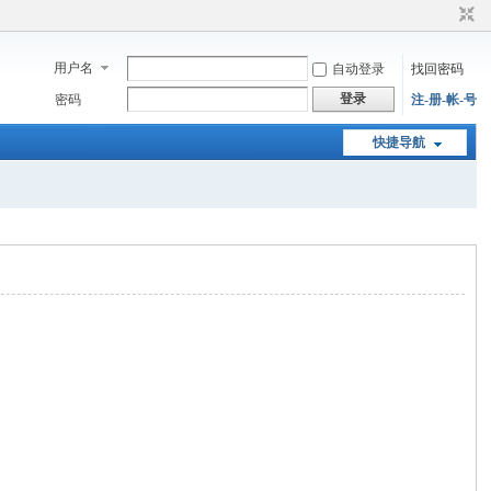
用户名
自动登录
找回密码
登录
密码
注-册-帐-号
快捷导航