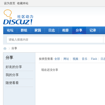
设为首页
收藏本站
论坛
群组
家园
日志
相册
分享
记录
分享
分享
按类型查看:
全部
|
网址
|
视频
|
音乐
|
Flash
|
日
好友的分享
数
›
现在还没分享
我的分享
随便看看