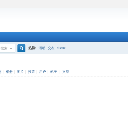
热搜:
活动
交友
discuz
搜索
搜
志
|
相册
|
图片
|
投票
|
用户
|
帖子
|
文章
索