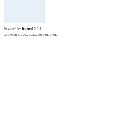
模
Powered by
Discuz!
X3.4
Copyright © 2001-2021, Tencent Cloud.
论
坛