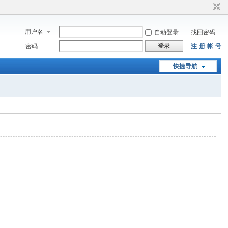
用户名
自动登录
找回密码
登录
密码
注-册-帐-号
快捷导航