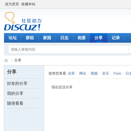
设为首页
收藏本站
论坛
群组
家园
日志
相册
分享
记录
分享
分享
按类型查看:
全部
|
网址
|
视频
|
音乐
|
Flash
|
日
好友的分享
数
›
现在还没分享
我的分享
随便看看