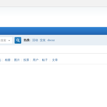
热搜:
活动
交友
discuz
搜索
搜
志
|
相册
|
图片
|
投票
|
用户
|
帖子
|
文章
索