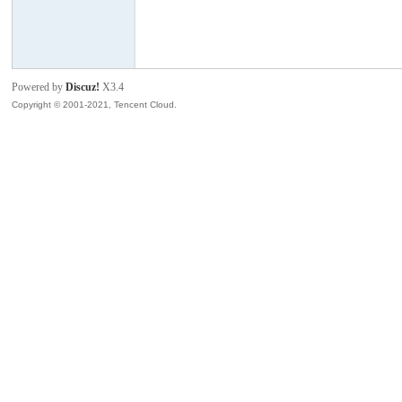
模
Powered by
Discuz!
X3.4
Copyright © 2001-2021, Tencent Cloud.
论
坛