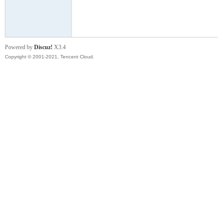
模
Powered by
Discuz!
X3.4
Copyright © 2001-2021, Tencent Cloud.
论
坛