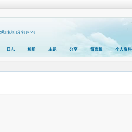
收藏]
[复制]
[分享]
[RSS]
日志
相册
主题
分享
留言板
个人资料